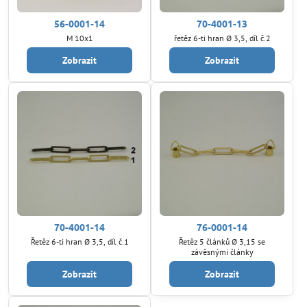
56-0001-14
70-4001-13
M 10x1
řetěz 6-ti hran Ø 3,5, díl č.2
Zobrazit
Zobrazit
70-4001-14
76-0001-14
Řetěz 6-ti hran Ø 3,5, díl č.1
Řetěz 5 článků Ø 3,15 se
závěsnými články
Zobrazit
Zobrazit