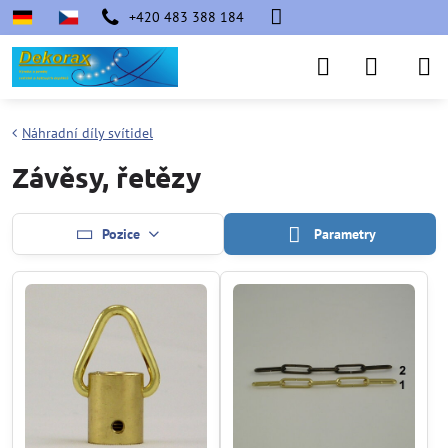
+420 483 388 184
Náhradní díly svítidel
Závěsy, řetězy
Pozice
Parametry