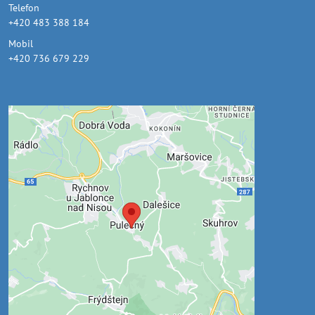
Telefon
+420 483 388 184
Mobil
+420 736 679 229
Externí obsah je blokován
Volbami soukromí
Přejete si načíst externí obsah?
Povolit jednou
Povolit a zapamatovat - souhlas s druhem
cookie: Funkční