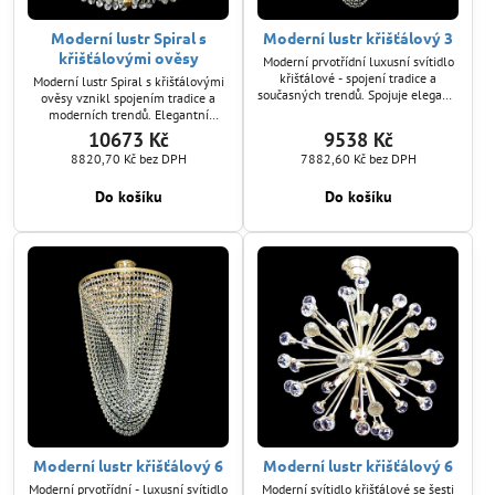
Moderní lustr Spiral s
Moderní lustr křišťálový 3
křišťálovými ověsy
Moderní prvotřídní luxusní svítidlo
křišťálové - spojení tradice a
Moderní lustr Spiral s křišťálovými
současných trendů. Spojuje eleganci
ověsy vznikl spojením tradice a
a kvalitní zpracování. Okouzlující
moderních trendů. Elegantní
světelné efekty - se třemi
kousek, který díky třem světelným
10673 Kč
9538 Kč
světelnými zdroji. Český výrobek
zdrojům rozzáří jakýkoliv prostor.
8820,70 Kč
bez DPH
7882,60 Kč
bez DPH
Kvalitní český výrobek.
Do košíku
Do košíku
Moderní lustr křišťálový 6
Moderní lustr křišťálový 6
Moderní prvotřídní - luxusní svítidlo
Moderní svítidlo křišťálové se šesti