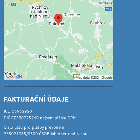
Volbami soukromí
Přejete si načíst externí obsah?
Povolit jednou
Povolit a zapamatovat - souhlas s druhem
cookie: Funkční
Otevřít obsah v novém okně
FAKTURAČNÍ ÚDAJE
IČO 13935950
DIČ CZ530725260 nejsem plátce DPH
Číslo účtu pro platby převodem
255021065/0300 ČSOB Jablonec nad Nisou