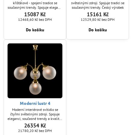
křišťálové - spojení tradice se
světelnými zdroji. Spojuje tradici se
současnými trendy. Spojuje eleganci
současnými trendy. Český výrobek
a kvalitní zpracování. Okouzlující
15087 Kč
15161 Kč
světelné efekty - se šesti
12468,60 Kč
bez DPH
12529,80 Kč
bez DPH
světelnými zdroji. Český výrobek
Do košíku
Do košíku
Moderní lustr 4
Moderní interiérové svítidlo se
čtyřmi světelnými zdroji. Spojuje
eleganci, současné trendy a kvalitní
zpracování. Český výrobek
26354 Kč
21780,20 Kč
bez DPH