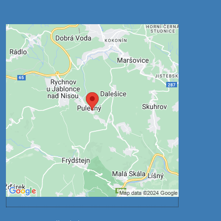
Externí obsah je blokován
Volbami soukromí
Přejete si načíst externí obsah?
Povolit jednou
Povolit a zapamatovat - souhlas s druhem
cookie: Funkční
Otevřít obsah v novém okně