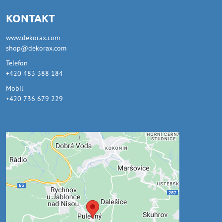
KONTAKT
www.dekorax.com
shop@dekorax.com
Telefon
+420 483 388 184
Mobil
+420 736 679 229
Externí obsah je blokován
Volbami soukromí
Přejete si načíst externí obsah?