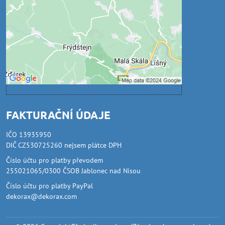
Povolit jednou
Povolit a zapamatovat - souhlas s druhem
cookie: Funkční
Otevřít obsah v novém okně
FAKTURAČNÍ ÚDAJE
IČO 13935950
DIČ CZ530725260 nejsem plátce DPH
Číslo účtu pro platby převodem
255021065/0300 ČSOB Jablonec nad Nisou
Číslo účtu pro platby PayPal
dekorax@dekorax.com