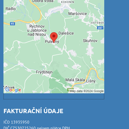
Externí obsah je blokován
Volbami soukromí
Přejete si načíst externí obsah?
Povolit jednou
Povolit a zapamatovat - souhlas s druhem
cookie: Funkční
Otevřít obsah v novém okně
FAKTURAČNÍ ÚDAJE
IČO 13935950
DIČ CZ530725260 nejsem plátce DPH