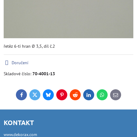
řetěz 6-ti hran Ø 3,5, díl č.2
Doručení
Skladové číslo:
70-4001-13
Facebook
Twitter
Bluesky
Pinterest
Reddit
LinkedIn
WhatsApp
E-
mail
KONTAKT
www.dekorax.com