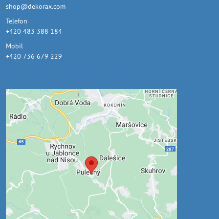
shop@dekorax.com
Telefon
+420 483 388 184
Mobil
+420 736 679 229
Externí obsah je blokován
Volbami soukromí
Přejete si načíst externí obsah?
Povolit jednou
Povolit a zapamatovat - souhlas s druhem
cookie: Funkční