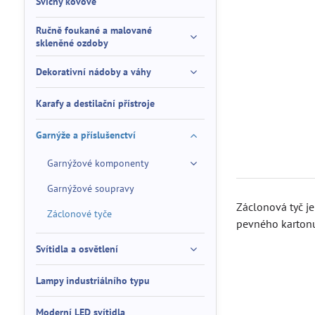
Svícny kovové
Ručně foukané a malované
skleněné ozdoby
Dekorativní nádoby a váhy
Karafy a destilační přístroje
Garnýže a příslušenctví
Garnýžové komponenty
Garnýžové soupravy
Záclonová tyč je
Záclonové tyče
pevného kartonu
Svítidla a osvětlení
Lampy industriálního typu
Moderní LED svítidla