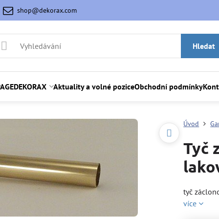
shop@dekorax.com
Hledat
AGE
DEKORAX
Aktuality a volné pozice
Obchodní podmínky
Kont
Úvod
Ga
Tyč 
lako
tyč záclo
více