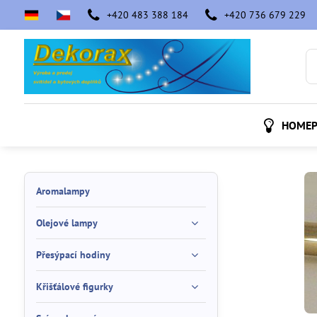
+420 483 388 184
+420 736 679 229
HOMEP
Aromalampy
Olejové lampy
Přesýpací hodiny
Křišťálové figurky