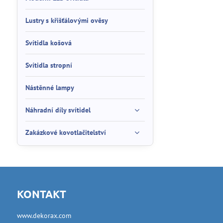
Lustry s křišťálovými ověsy
Svítidla košová
Svítidla stropní
Nástěnné lampy
Náhradní díly svítidel
Zakázkové kovotlačitelství
KONTAKT
www.dekorax.com