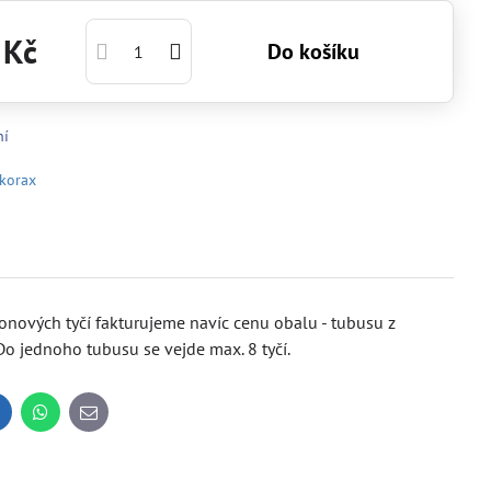
 Kč
Do košíku
ní
korax
onových tyčí fakturujeme navíc cenu obalu - tubusu z
o jednoho tubusu se vejde max. 8 tyčí.
inkedIn
WhatsApp
E-
mail