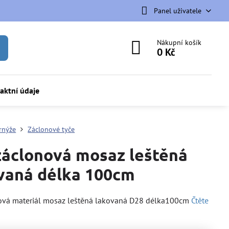
Panel uživatele
Nákupní košík
0 Kč
aktní údaje
rnýže
Záclonové tyče
záclonová mosaz leštěná
vaná délka 100cm
nová materiál mosaz leštěná lakovaná D28 délka100cm
Čtěte