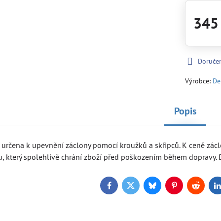
345
Doruče
Výrobce:
De
Popis
 určena k upevnění záclony pomocí kroužků a skřipců. K ceně zácl
, který spolehlivě chrání zboží před poškozením během dopravy. D
Facebook
Twitter
Bluesky
Pinterest
Reddit
L