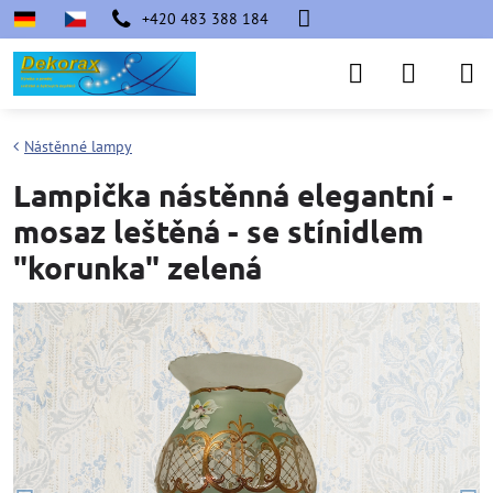
+420 483 388 184
Nástěnné lampy
Lampička nástěnná elegantní -
mosaz leštěná - se stínidlem
"korunka" zelená