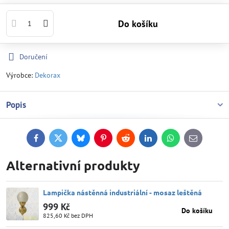
Do košíku
Doručení
Výrobce:
Dekorax
Popis
Facebook
Twitter
Bluesky
Pinterest
Reddit
LinkedIn
WhatsApp
E-
mail
Alternativní produkty
Lampička nástěnná industriální - mosaz leštěná
999 Kč
Do košíku
825,60 Kč
bez DPH