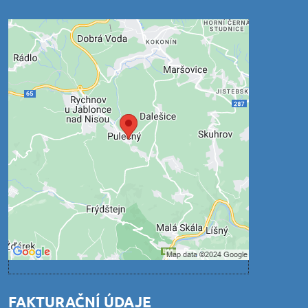
Externí obsah je blokován
Volbami soukromí
Přejete si načíst externí obsah?
Povolit jednou
Povolit a zapamatovat - souhlas s druhem
cookie: Funkční
Otevřít obsah v novém okně
FAKTURAČNÍ ÚDAJE