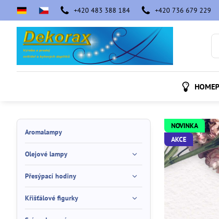
+420 483 388 184
+420 736 679 229
HOMEP
NOVINKA
Aromalampy
AKCE
Olejové lampy
Přesýpací hodiny
Křišťálové figurky