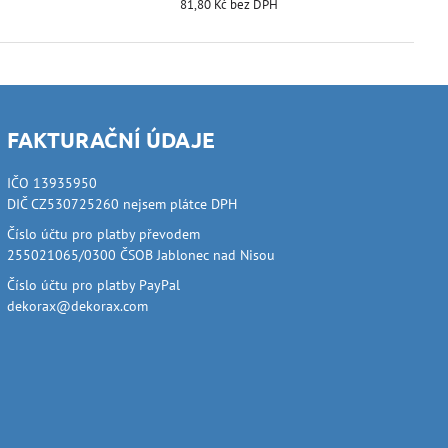
81,80 Kč
bez DPH
FAKTURAČNÍ ÚDAJE
IČO 13935950
DIČ CZ530725260 nejsem plátce DPH
Číslo účtu pro platby převodem
255021065/0300 ČSOB Jablonec nad Nisou
Číslo účtu pro platby PayPal
dekorax@dekorax.com