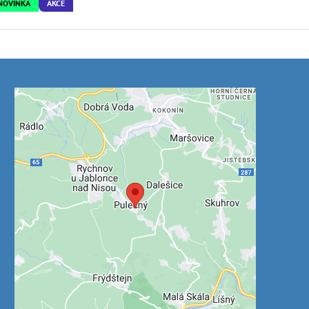
NOVINKA
AKCE
Externí obsah je blokován
Volbami soukromí
Přejete si načíst externí obsah?
Povolit jednou
Povolit a zapamatovat - souhlas s druhem
cookie: Funkční
Otevřít obsah v novém okně