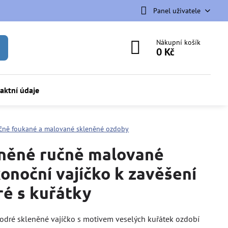
Panel uživatele
Nákupní košík
0 Kč
aktní údaje
čně foukané a malované skleněné ozdoby
něné ručně malované
konoční vajíčko k zavěšení
é s kuřátky
odré skleněné vajíčko s motivem veselých kuřátek ozdobí