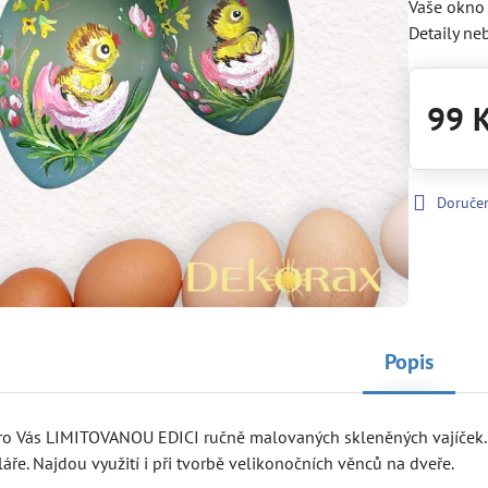
Vaše okno i
Detaily ne
99 
Doruče
Popis
 pro Vás LIMITOVANOU EDICI ručně malovaných skleněných vajíček.
áře. Najdou využití i při tvorbě velikonočních věnců na dveře.