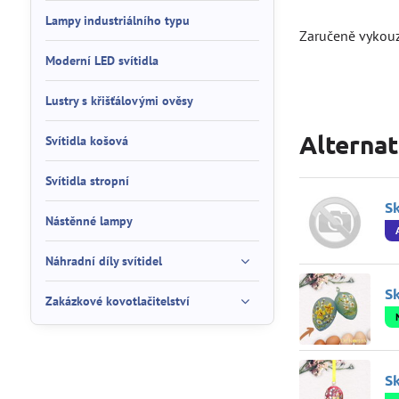
Lampy industriálního typu
Zaručeně vykouz
Moderní LED svítidla
Lustry s křišťálovými ověsy
Alternat
Svítidla košová
Svítidla stropní
Sk
Nástěnné lampy
Náhradní díly svítidel
Sk
Zakázkové kovotlačitelství
Sk