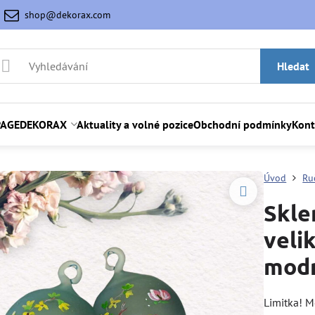
shop@dekorax.com
Hledat
AGE
DEKORAX
Aktuality a volné pozice
Obchodní podmínky
Kont
Úvod
Ru
Skle
veli
modr
Limitka! M