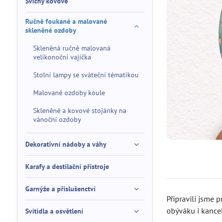
Svícny kovové
Ručně foukané a malované
skleněné ozdoby
Skleněná ručně malovaná
velikonoční vajíčka
Stolní lampy se sváteční tématikou
Malované ozdoby koule
Skleněné a kovové stojánky na
vánoční ozdoby
Dekorativní nádoby a váhy
Karafy a destilační přístroje
Garnýže a příslušenctví
Připravili jsme
obýváku i kancel
Svítidla a osvětlení