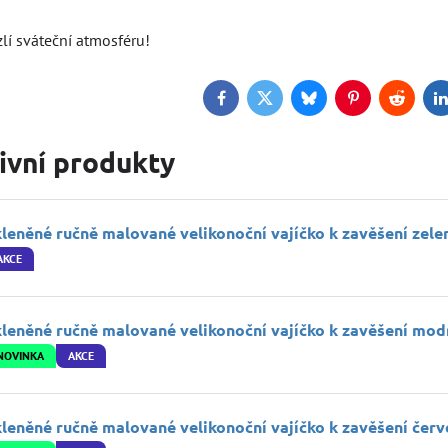
lí sváteční atmosféru!
Facebook
Twitter
Bluesky
Pinterest
Reddit
L
ivní produkty
leněné ručně malované velikonoční vajíčko k zavěšení zelen
AKCE
leněné ručně malované velikonoční vajíčko k zavěšení modr
NOVINKA
AKCE
leněné ručně malované velikonoční vajíčko k zavěšení červ