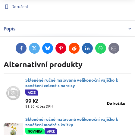
Doručení
Popis
Facebook
Twitter
Bluesky
Pinterest
Reddit
LinkedIn
WhatsApp
E-
mail
Alternativní produkty
Skleněné ručně malované velikonoční vajíčko k
zavěšení zelené s narcisy
AKCE
99 Kč
Do košíku
81,80 Kč
bez DPH
Skleněné ručně malované velikonoční vajíčko k
zavěšení modré s kvítky
NOVINKA
AKCE