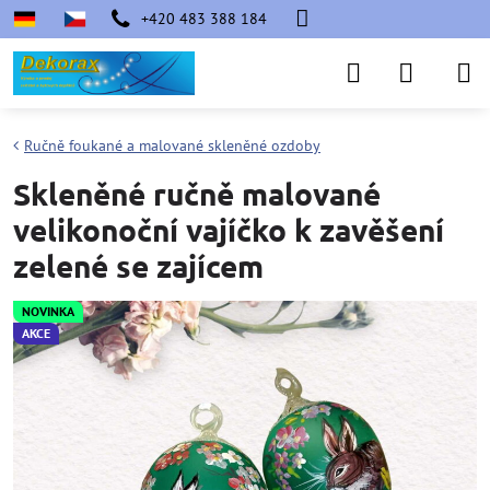
+420 483 388 184
Ručně foukané a malované skleněné ozdoby
Skleněné ručně malované
velikonoční vajíčko k zavěšení
zelené se zajícem
NOVINKA
AKCE