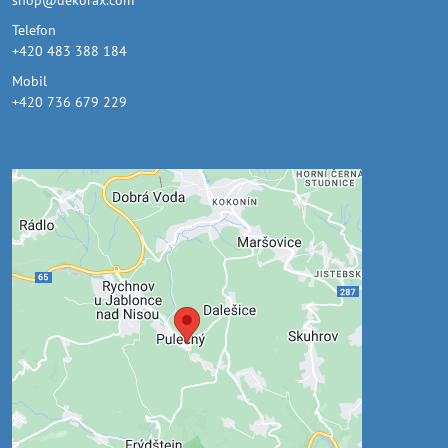
shop@dekorax.com
Telefon
+420 483 388 184
Mobil
+420 736 679 229
Externí obsah je blokován
Volbami soukromí
Přejete si načíst externí obsah?
Povolit jednou
Povolit a zapamatovat - souhlas s druhem
cookie: Funkční