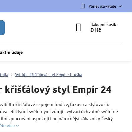
Panel uživatele
Nákupní košík
0 Kč
aktní údaje
tidla
Svítidla křišťálová styl Empír - hruška
r křišťálový styl Empír 24
svítidlo křišťálové - spojení tradice, luxusu a stylovosti.
dvaceti čtyřmi světelnými zdroji - vytváří úchvatné světelné
litní zpracování uspokojí i nejnáročnější zákazníky. Český
ěte více