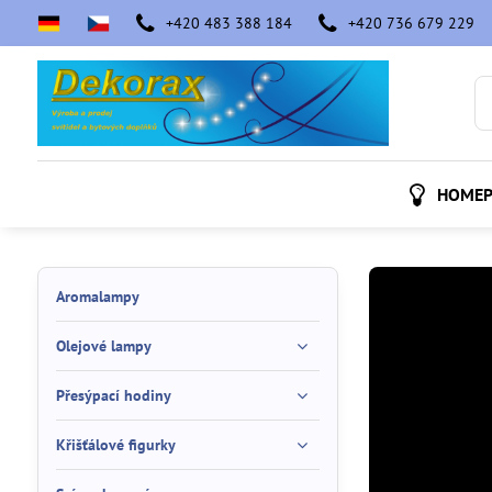
+420 483 388 184
+420 736 679 229
HOMEP
Aromalampy
Olejové lampy
Přesýpací hodiny
Křišťálové figurky