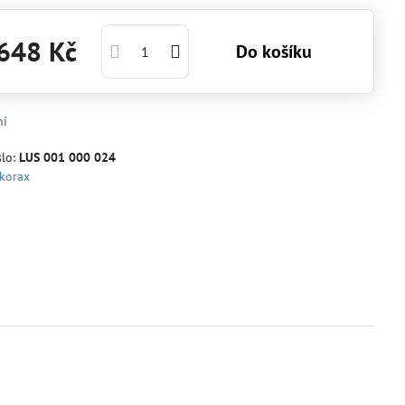
648 Kč
Do košíku
ní
slo:
LUS 001 000 024
korax