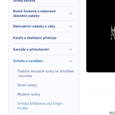
Svícny kovové
Ručně foukané a malované
skleněné ozdoby
Dekorativní nádoby a váhy
Karafy a destilační přístroje
Garnýže a příslušenctví
Svítidla a osvětlení
Tradiční mosazné lustry se stínidlem
- korunka
Stolní lampy
Moderní lustry
Svítidla křišťálová styl Empír -
hruška
Pr