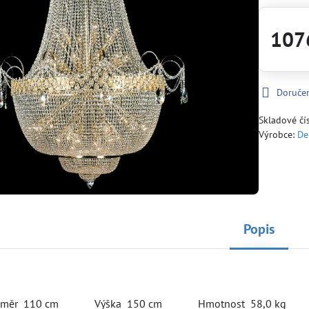
107
Doruče
Skladové čí
Výrobce:
De
Popis
ůměr 110 cm Výška 150 cm Hmotnost 58,0 kg