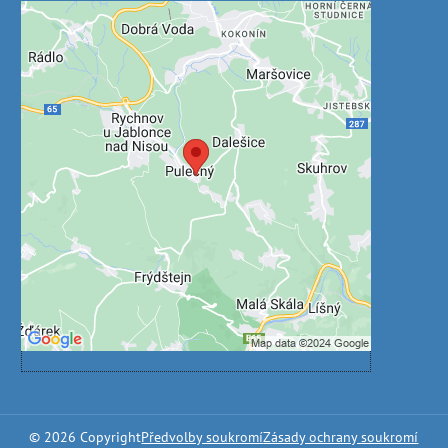
Externí obsah je blokován
Volbami soukromí
Přejete si načíst externí obsah?
Povolit jednou
Povolit a zapamatovat - souhlas s druhem
cookie: Funkční
Otevřít obsah v novém okně
©
2026
Copyright
Předvolby soukromí
Zásady ochrany soukromí