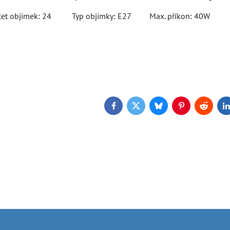
čet objímek: 24 Typ objímky: E27 Max. příkon: 40W
Facebook
Twitter
Bluesky
Pinterest
Reddit
L