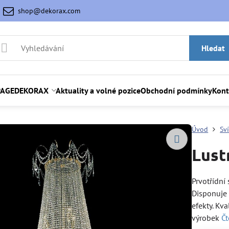
shop@dekorax.com
Hledat
AGE
DEKORAX
Aktuality a volné pozice
Obchodní podmínky
Kont
Úvod
Sví
Lust
Prvotřídní 
Disponuje 
efekty. Kva
výrobek
Čt