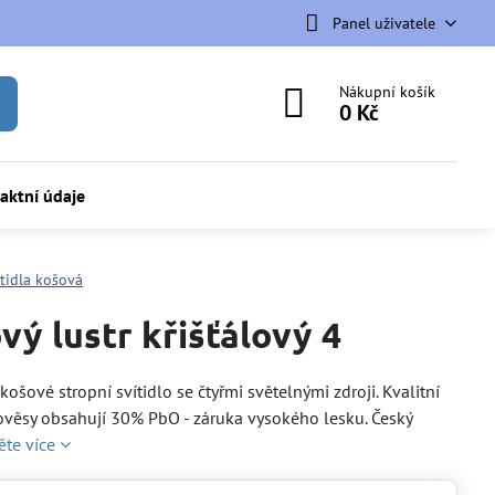
Panel uživatele
Nákupní košík
0 Kč
aktní údaje
ítidla košová
vý lustr křišťálový 4
košové stropní svítidlo se čtyřmi světelnými zdroji. Kvalitní
věsy obsahují 30% PbO - záruka vysokého lesku. Český
ěte více