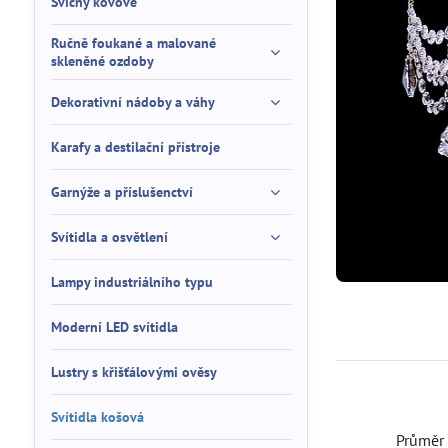
Svícny kovové
Ručně foukané a malované
skleněné ozdoby
Dekorativní nádoby a váhy
Karafy a destilační přístroje
Garnýže a příslušenctví
Svítidla a osvětlení
Lampy industriálního typu
Moderní LED svítidla
Lustry s křišťálovými ověsy
Svítidla košová
Průmě