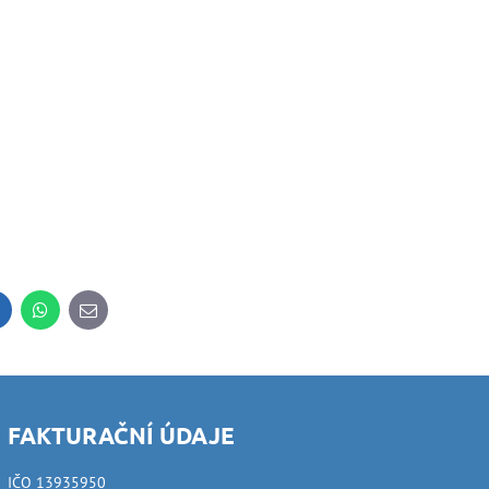
inkedIn
WhatsApp
E-
mail
FAKTURAČNÍ ÚDAJE
IČO 13935950