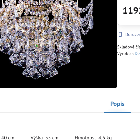
119
Doruče
Skladové čí
Výrobce:
De
Popis
r 40 cm Výška 55 cm Hmotnost 4,5 kg