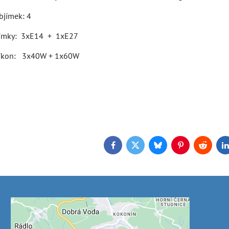
 objímek: 4
jímky: 3xE14 + 1xE27
říkon: 3x40W + 1x60W
Facebook
Twitter
Bluesky
Pinterest
Reddit
L