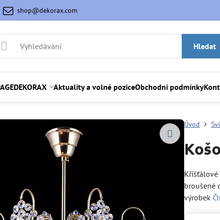
shop@dekorax.com
Hledat
AGE
DEKORAX
Aktuality a volné pozice
Obchodní podmínky
Kont
Úvod
Sv
Košo
Křišťálové 
broušené o
výrobek
Čt