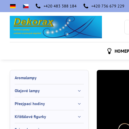
+420 483 388 184
+420 736 679 229
HOMEP
Aromalampy
Olejové lampy
Přesýpací hodiny
Křišťálové figurky