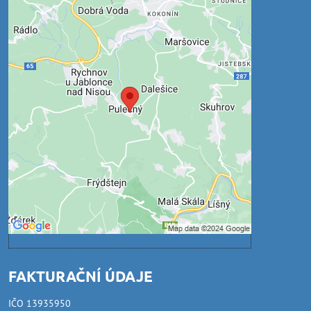
Externí obsah je blokován
Volbami soukromí
Přejete si načíst externí obsah?
Povolit jednou
Povolit a zapamatovat - souhlas s druhem
cookie: Funkční
Otevřít obsah v novém okně
FAKTURAČNÍ ÚDAJE
IČO 13935950