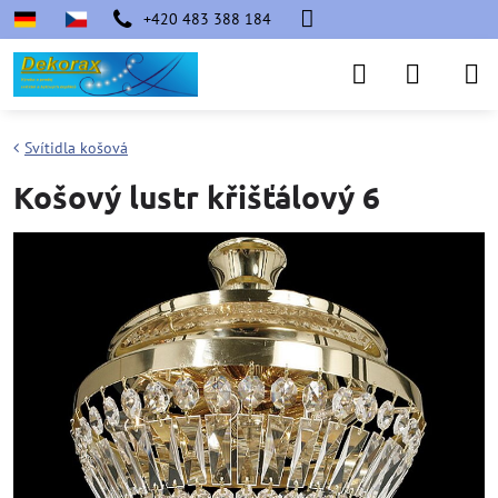
+420 483 388 184
Svítidla košová
Košový lustr křišťálový 6