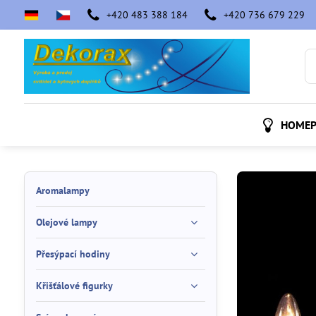
+420 483 388 184
+420 736 679 229
HOMEP
Aromalampy
Olejové lampy
Přesýpací hodiny
Křišťálové figurky