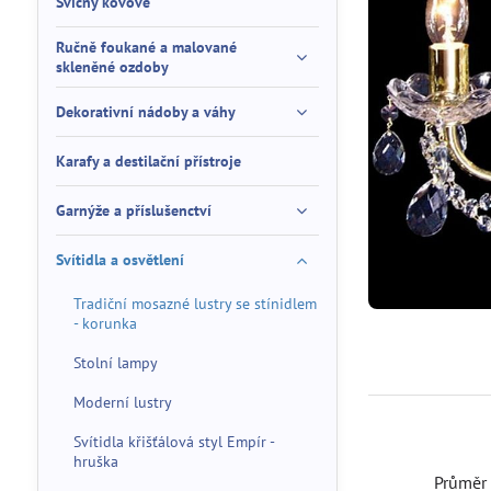
Svícny kovové
Ručně foukané a malované
skleněné ozdoby
Dekorativní nádoby a váhy
Karafy a destilační přístroje
Garnýže a příslušenctví
Svítidla a osvětlení
Tradiční mosazné lustry se stínidlem
- korunka
Stolní lampy
Moderní lustry
Svítidla křišťálová styl Empír -
hruška
Průmě