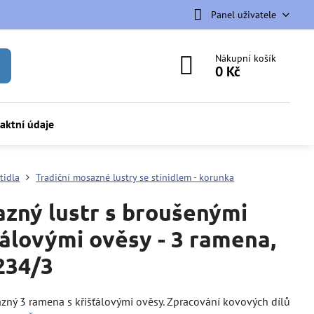
Panel uživatele
Nákupní košík
0 Kč
aktní údaje
tidla
Tradiční mosazné lustry se stínidlem - korunka
zný lustr s broušenými
ťálovými ověsy - 3 ramena,
234/3
zný 3 ramena s křišťálovými ověsy. Zpracování kovových dílů