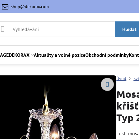
shop@dekorax.com
Hledat
AGE
DEKORAX
Aktuality a volné pozice
Obchodní podmínky
Kont
Úvod
Sví
Mosa
křiš
Typ 
Lustr mosa