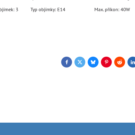
 objímek: 3 Typ objímky: E14 Max. příkon: 40W
Facebook
Twitter
Bluesky
Pinterest
Reddit
L