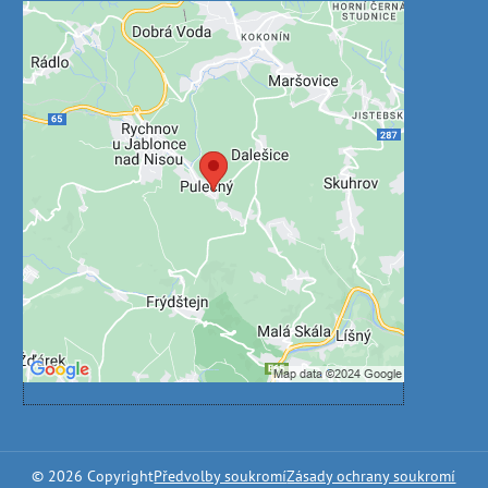
Externí obsah je blokován
Volbami soukromí
Přejete si načíst externí obsah?
Povolit jednou
Povolit a zapamatovat - souhlas s druhem
cookie: Funkční
Otevřít obsah v novém okně
©
2026
Copyright
Předvolby soukromí
Zásady ochrany soukromí