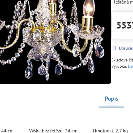
- leštěná
553
Doruče
Skladové čí
Výrobce:
De
Popis
r 44 cm Výška bez řetězu 34 cm Hmotnost 2,7 kg