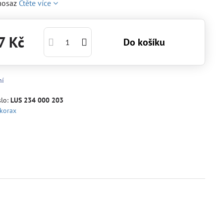
 mosaz
Čtěte více
7 Kč
Do košíku
ní
slo:
LUS 234 000 203
korax