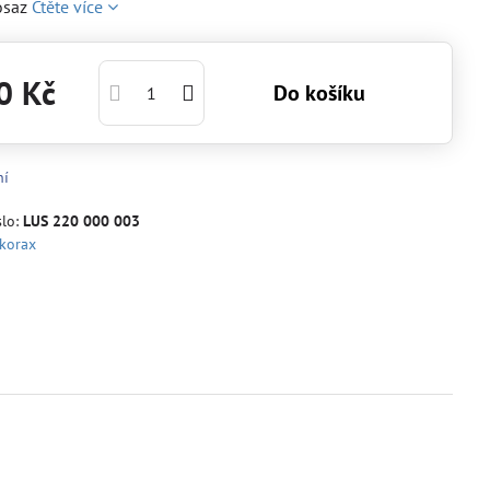
osaz
Čtěte více
0 Kč
Do košíku
ní
slo:
LUS 220 000 003
korax