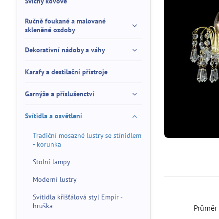
Svícny kovové
Ručně foukané a malované
skleněné ozdoby
Dekorativní nádoby a váhy
Karafy a destilační přístroje
Garnýže a příslušenctví
Svítidla a osvětlení
Tradiční mosazné lustry se stínidlem
- korunka
Stolní lampy
Moderní lustry
Svítidla křišťálová styl Empír -
hruška
Průmě