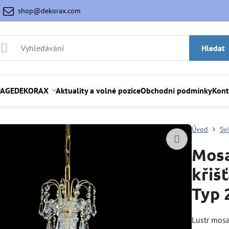
shop@dekorax.com
Hledat
AGE
DEKORAX
Aktuality a volné pozice
Obchodní podmínky
Kont
Úvod
Sví
Mosa
křiš
Typ 
Lustr mosa