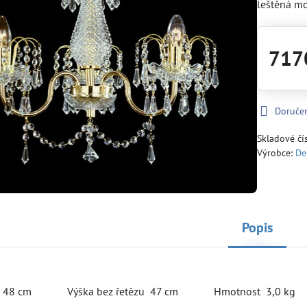
leštěná m
717
Doruče
Skladové čí
Výrobce:
De
Popis
r 48 cm Výška bez řetězu 47 cm Hmotnost 3,0 kg