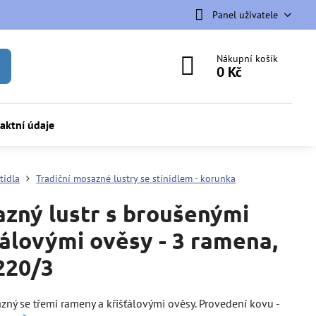
Panel uživatele
Nákupní košík
0 Kč
aktní údaje
tidla
Tradiční mosazné lustry se stínidlem - korunka
zný lustr s broušenými
ťálovými ověsy - 3 ramena,
220/3
zný se třemi rameny a křišťálovými ověsy. Provedení kovu -