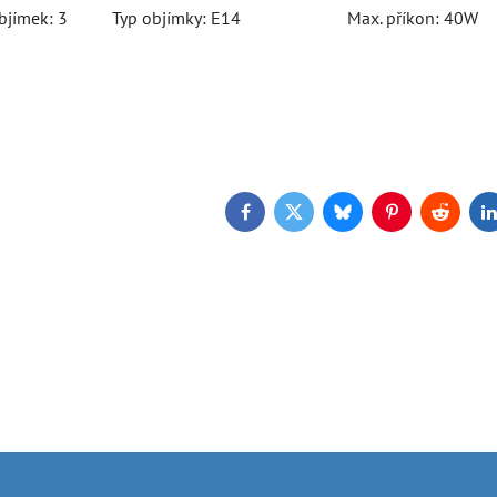
 objímek: 3 Typ objímky: E14 Max. příkon: 40W
Facebook
Twitter
Bluesky
Pinterest
Reddit
L