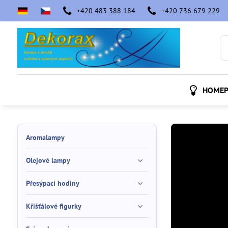
+420 483 388 184
+420 736 679 229
HOMEP
Aromalampy
Olejové lampy
Přesýpací hodiny
Křišťálové figurky