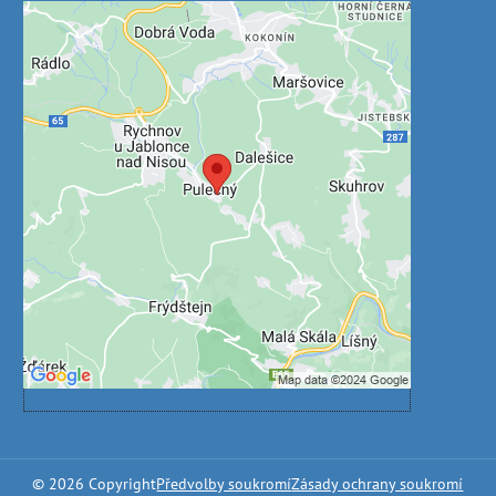
Externí obsah je blokován
Volbami soukromí
Přejete si načíst externí obsah?
Povolit jednou
Povolit a zapamatovat - souhlas s druhem
cookie: Funkční
Otevřít obsah v novém okně
©
2026
Copyright
Předvolby soukromí
Zásady ochrany soukromí