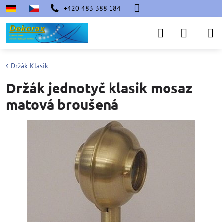
+420 483 388 184
Držák Klasik
Držák jednotyč klasik mosaz
matová broušená