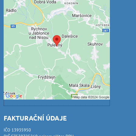
Externí obsah je blokován
Volbami soukromí
Přejete si načíst externí obsah?
Povolit jednou
Povolit a zapamatovat - souhlas s druhem
cookie: Funkční
Otevřít obsah v novém okně
FAKTURAČNÍ ÚDAJE
IČO 13935950