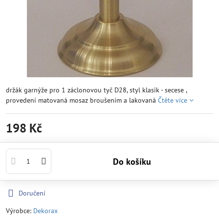
držák garnýže pro 1 záclonovou tyč D28, styl klasik - secese ,
provedení matovaná mosaz broušením a lakovaná
Čtěte více
198 Kč
Do košíku
Doručení
Výrobce:
Dekorax