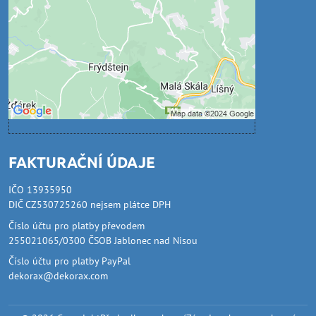
Povolit jednou
Povolit a zapamatovat - souhlas s druhem
cookie: Funkční
Otevřít obsah v novém okně
FAKTURAČNÍ ÚDAJE
IČO 13935950
DIČ CZ530725260 nejsem plátce DPH
Číslo účtu pro platby převodem
255021065/0300 ČSOB Jablonec nad Nisou
Číslo účtu pro platby PayPal
dekorax@dekorax.com