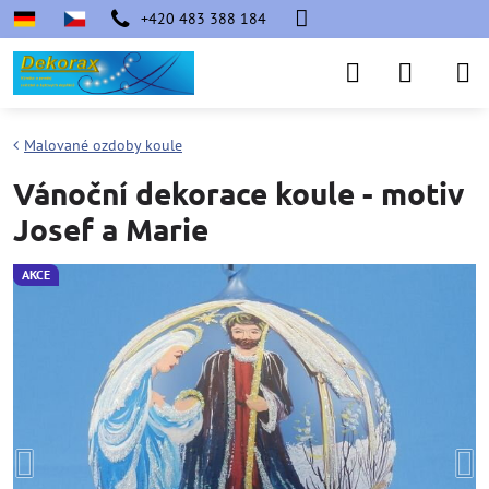
+420 483 388 184
Malované ozdoby koule
Vánoční dekorace koule - motiv
Josef a Marie
AKCE