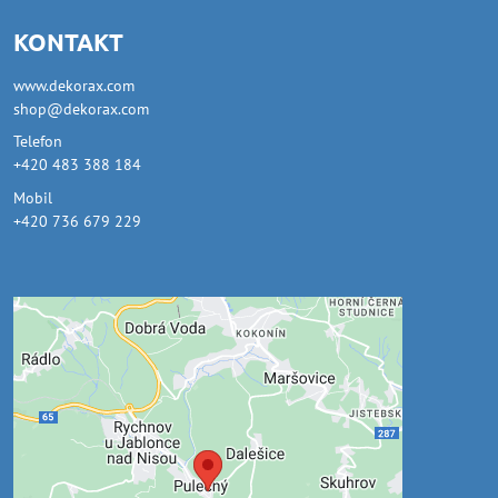
KONTAKT
www.dekorax.com
shop@dekorax.com
Telefon
+420 483 388 184
Mobil
+420 736 679 229
Externí obsah je blokován
Volbami soukromí
Přejete si načíst externí obsah?