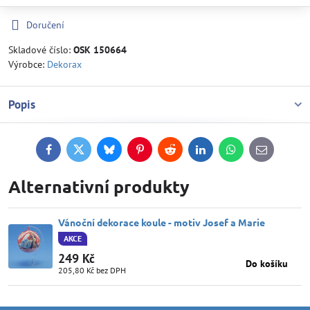
Doručení
Skladové číslo:
OSK 150664
Výrobce:
Dekorax
Popis
Facebook
Twitter
Bluesky
Pinterest
Reddit
LinkedIn
WhatsApp
E-
mail
Alternativní produkty
Vánoční dekorace koule - motiv Josef a Marie
AKCE
249 Kč
Do košíku
205,80 Kč
bez DPH