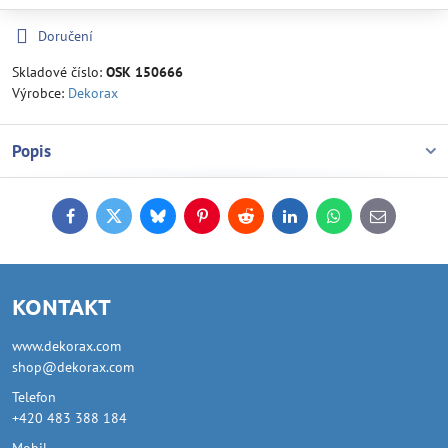
Doručení
Skladové číslo:
OSK 150666
Výrobce:
Dekorax
Popis
Facebook
Twitter
Bluesky
Pinterest
Reddit
LinkedIn
WhatsApp
E-
mail
KONTAKT
www.dekorax.com
shop@dekorax.com
Telefon
+420 483 388 184
Mobil