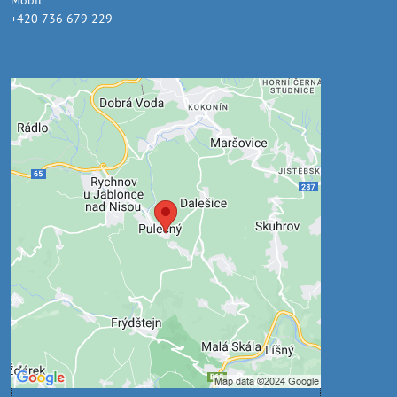
+420 736 679 229
Externí obsah je blokován
Volbami soukromí
Přejete si načíst externí obsah?
Povolit jednou
Povolit a zapamatovat - souhlas s druhem
cookie: Funkční
Otevřít obsah v novém okně