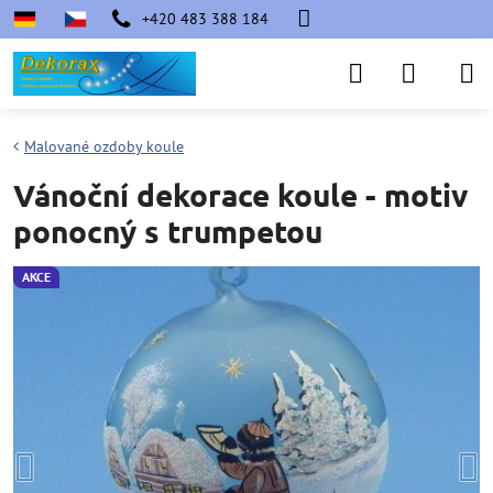
+420 483 388 184
Malované ozdoby koule
Vánoční dekorace koule - motiv
ponocný s trumpetou
AKCE