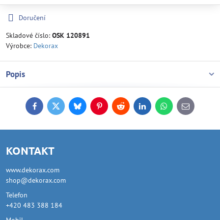
Doručení
Skladové číslo:
OSK 120891
Výrobce:
Dekorax
Popis
Facebook
Twitter
Bluesky
Pinterest
Reddit
LinkedIn
WhatsApp
E-
mail
KONTAKT
www.dekorax.com
shop@dekorax.com
Telefon
+420 483 388 184
Mobil