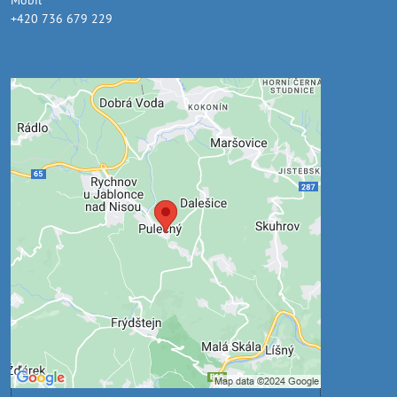
+420 736 679 229
Externí obsah je blokován
Volbami soukromí
Přejete si načíst externí obsah?
Povolit jednou
Povolit a zapamatovat - souhlas s druhem
cookie: Funkční
Otevřít obsah v novém okně