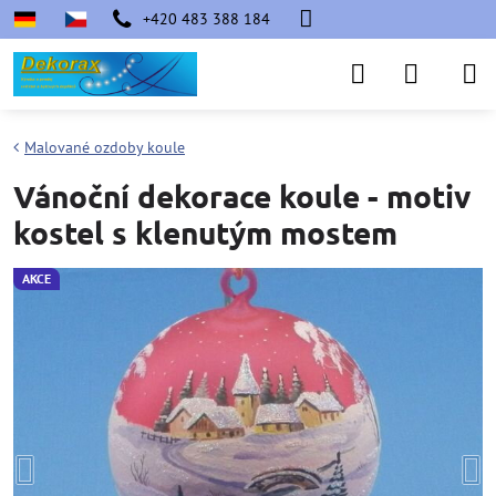
+420 483 388 184
Malované ozdoby koule
Vánoční dekorace koule - motiv
kostel s klenutým mostem
AKCE