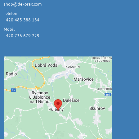
shop@dekorax.com
Telefon
+420 483 388 184
Mobil
+420 736 679 229
Externí obsah je blokován
Volbami soukromí
Přejete si načíst externí obsah?
Povolit jednou
Povolit a zapamatovat - souhlas s druhem
cookie: Funkční