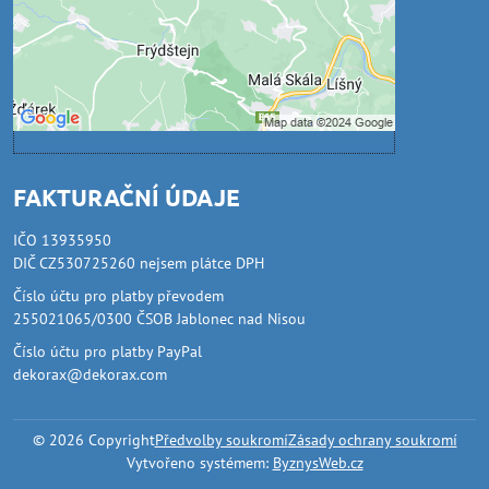
Povolit a zapamatovat - souhlas s druhem
cookie: Funkční
Otevřít obsah v novém okně
FAKTURAČNÍ ÚDAJE
IČO 13935950
DIČ CZ530725260 nejsem plátce DPH
Číslo účtu pro platby převodem
255021065/0300 ČSOB Jablonec nad Nisou
Číslo účtu pro platby PayPal
dekorax@dekorax.com
©
2026
Copyright
Předvolby soukromí
Zásady ochrany soukromí
Vytvořeno systémem:
ByznysWeb.cz