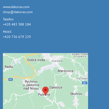
www.dekorax.com
shop@dekorax.com
Telefon
+420 483 388 184
Mobil
+420 736 679 229
Externí obsah je blokován
Volbami soukromí
Přejete si načíst externí obsah?
Povolit jednou