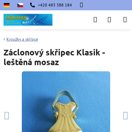
+420 483 388 184
Kroužky a skřipce
Záclonový skřipec Klasik -
leštěná mosaz