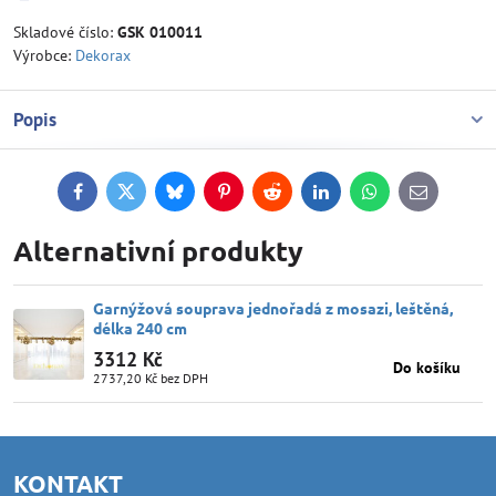
Skladové číslo:
GSK 010011
Výrobce:
Dekorax
Popis
Facebook
Twitter
Bluesky
Pinterest
Reddit
LinkedIn
WhatsApp
E-
mail
Alternativní produkty
Garnýžová souprava jednořadá z mosazi, leštěná,
délka 240 cm
3312 Kč
Do košíku
2737,20 Kč
bez DPH
KONTAKT