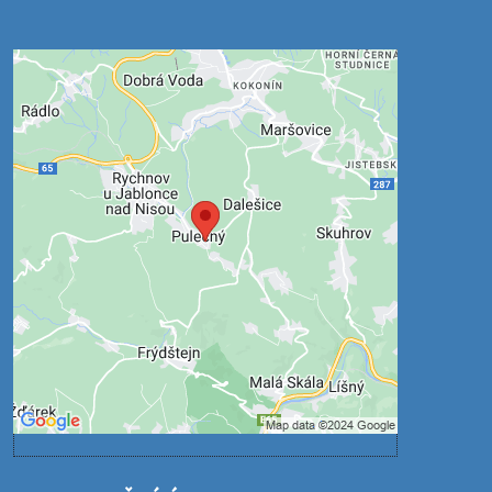
Externí obsah je blokován
Volbami soukromí
Přejete si načíst externí obsah?
Povolit jednou
Povolit a zapamatovat - souhlas s druhem
cookie: Funkční
Otevřít obsah v novém okně