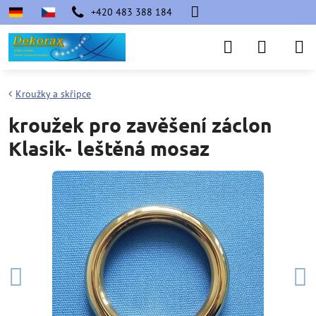
+420 483 388 184
Kroužky a skřipce
kroužek pro zavěšení záclon
Klasik- leštěná mosaz