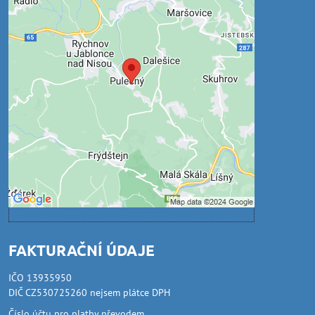
Externí obsah je blokován
Volbami soukromí
Přejete si načíst externí obsah?
Povolit jednou
Povolit a zapamatovat - souhlas s druhem
cookie: Funkční
Otevřít obsah v novém okně
FAKTURAČNÍ ÚDAJE
IČO 13935950
DIČ CZ530725260 nejsem plátce DPH
Číslo účtu pro platby převodem