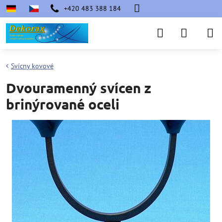
+420 483 388 184
Svícny kovové
Dvouramenný svícen z
brinýrované oceli