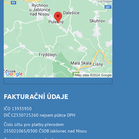
Volbami soukromí
Přejete si načíst externí obsah?
Povolit jednou
Povolit a zapamatovat - souhlas s druhem
cookie: Funkční
Otevřít obsah v novém okně
FAKTURAČNÍ ÚDAJE
IČO 13935950
DIČ CZ530725260 nejsem plátce DPH
Číslo účtu pro platby převodem
255021065/0300 ČSOB Jablonec nad Nisou