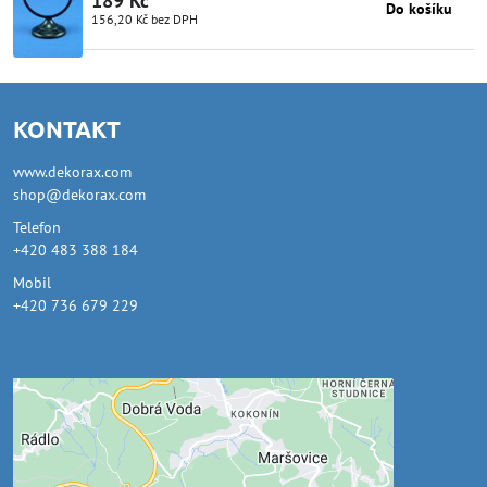
189 Kč
Do košíku
156,20 Kč
bez DPH
KONTAKT
www.dekorax.com
shop@dekorax.com
Telefon
+420 483 388 184
Mobil
+420 736 679 229
Externí obsah je blokován