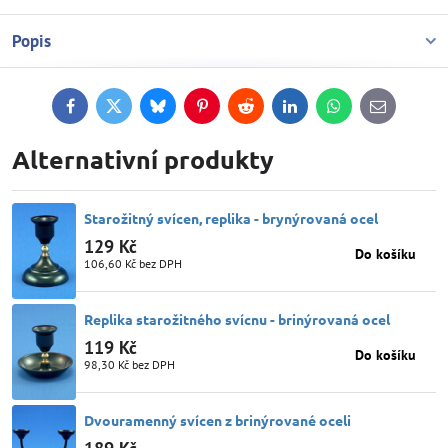
Popis
Facebook
Twitter
Bluesky
Pinterest
Reddit
LinkedIn
WhatsApp
E-
mail
Alternativní produkty
Starožitný svícen, replika - brynýrovaná ocel
129 Kč
Do košíku
106,60 Kč
bez DPH
Replika starožitného svícnu - brinýrovaná ocel
119 Kč
Do košíku
98,30 Kč
bez DPH
Dvouramenný svícen z brinýrované oceli