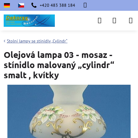
+420 483 388 184
Stolní lampy se stínidly „Cylindr“
Olejová lampa 03 - mosaz -
stínidlo malovaný „cylindr“
smalt , kvítky