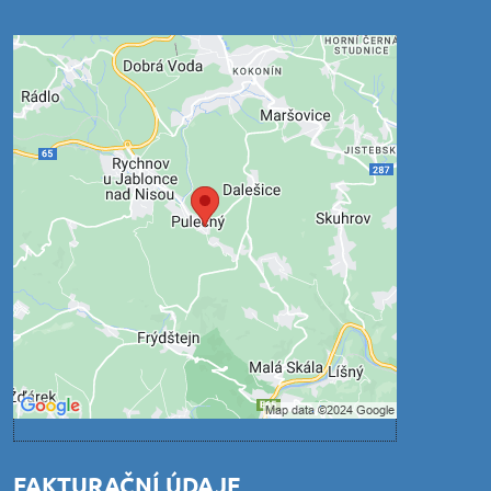
Externí obsah je blokován
Volbami soukromí
Přejete si načíst externí obsah?
Povolit jednou
Povolit a zapamatovat - souhlas s druhem
cookie: Funkční
Otevřít obsah v novém okně
FAKTURAČNÍ ÚDAJE