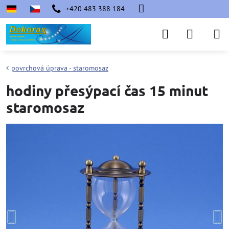
+420 483 388 184
povrchová úprava - staromosaz
hodiny přesýpací čas 15 minut
staromosaz