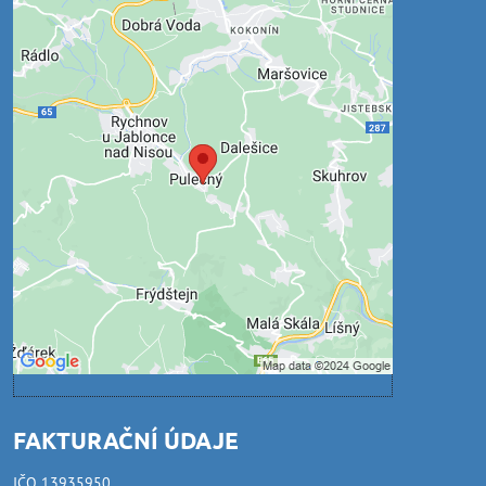
Externí obsah je blokován
Volbami soukromí
Přejete si načíst externí obsah?
Povolit jednou
Povolit a zapamatovat - souhlas s druhem
cookie: Funkční
Otevřít obsah v novém okně
FAKTURAČNÍ ÚDAJE
IČO 13935950