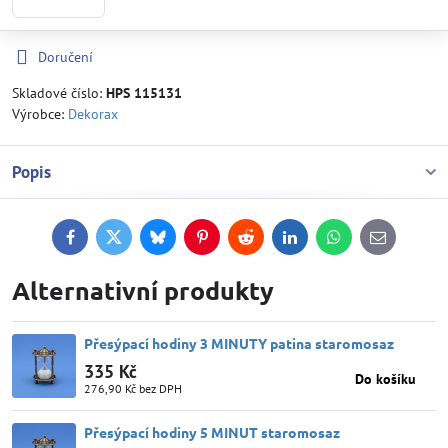
Doručení
Skladové číslo:
HPS 115131
Výrobce:
Dekorax
Popis
Facebook
Twitter
Bluesky
Pinterest
Reddit
LinkedIn
WhatsApp
E-
mail
Alternativní produkty
Přesýpací hodiny 3 MINUTY patina staromosaz
335 Kč
Do košíku
276,90 Kč
bez DPH
Přesýpací hodiny 5 MINUT staromosaz