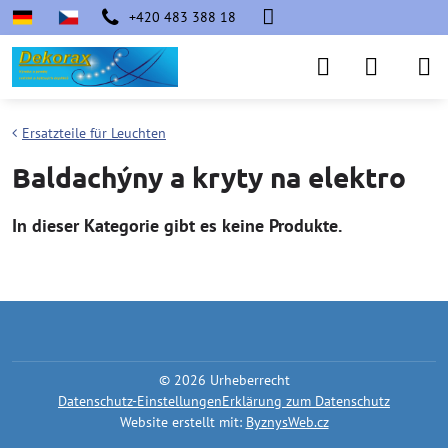
+420 483 388 18
Ersatzteile für Leuchten
Baldachýny a kryty na elektro
©
2026
Urheberrecht
Datenschutz-Einstellungen
Erklärung zum Datenschutz
Website erstellt mit:
ByznysWeb.cz