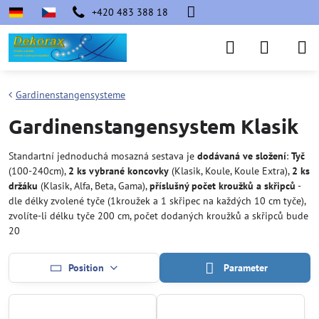
+420 483 388 18
Gardinenstangensysteme
Gardinenstangensystem Klasik
Standartní jednoduchá mosazná sestava je
dodávaná ve složení
:
Tyč
(100-240cm),
2 ks vybrané koncovky
(Klasik, Koule, Koule Extra),
2 ks
držáku
(Klasik, Alfa, Beta, Gama),
příslušný počet kroužků a skřipců
-
dle délky zvolené tyče (1kroužek a 1 skřipec na každých 10 cm tyče),
zvolíte-li délku tyče 200 cm, počet dodaných kroužků a skřipců bude
20
Position
Parameter